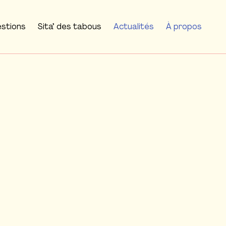
estions
Sita’ des tabous
Actualités
À propos