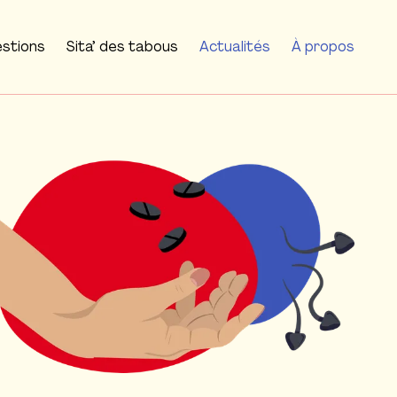
estions
Sita’ des tabous
Actualités
À propos
 l'image