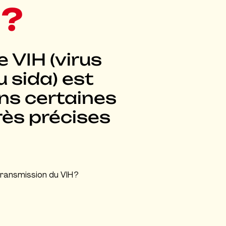
 ?
e VIH (virus
 sida) est
ns certaines
rès précises
ransmission du VIH ?