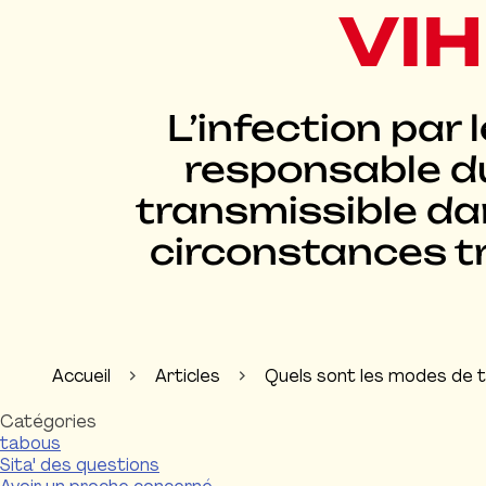
VIH
L’infection par l
responsable du
transmissible da
circonstances t
Accueil
Articles
Quels sont les modes de t
Catégories
tabous
Sita' des questions