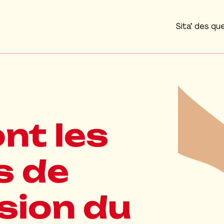
Sita’ des qu
Agrandir
nt les
 de
sion du