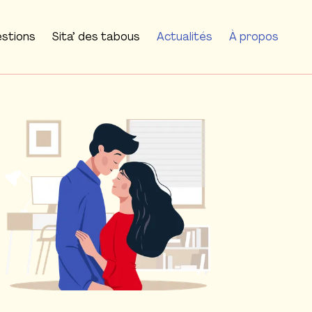
estions
Sita’ des tabous
Actualités
À propos
 l'image