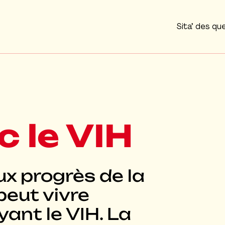
Sita’ des qu
Agrandir
c le VIH
ux progrès de la
peut vivre
ant le VIH. La