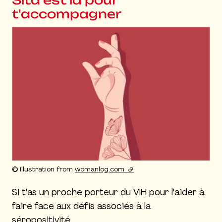
Sita est là pour
t'accompagner
Agrandir l'image
Droits réservés :
©
Illustration from
womanlog.com
(lien externe)
Si t'as un proche porteur du VIH pour l'aider à
faire face aux défis associés à la
séropositivité.